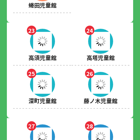
蜷田児童館
23
24
高須児童館
高塔児童館
25
26
深町児童館
藤ノ木児童館
27
28