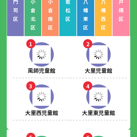
門
小
小
若
八
八
戸
司
倉
倉
松
幡
幡
畑
区
北
南
区
東
西
区
区
区
区
区
1
2
風師児童館
大里児童館
3
4
大里西児童館
大里東児童館