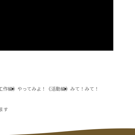
工作編》
やってみよ！《活動編》
みて！みて！
ます