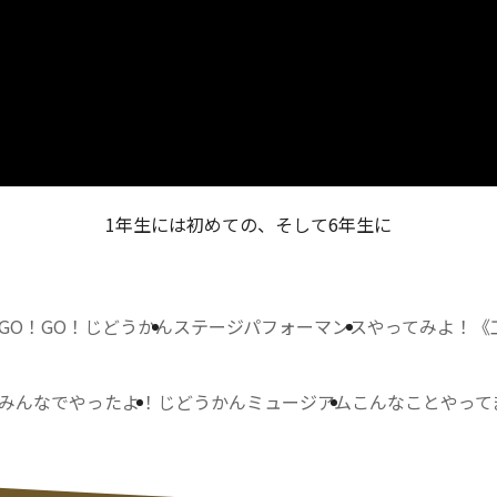
1年生には初めての、そして6年生に
GO！GO！じどうかん
ステージパフォーマンス
やってみよ！《
みんなでやったよ！
じどうかんミュージアム
こんなことやって