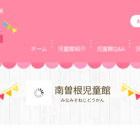
場
ホーム
児童館紹介
児童館Q&A
南曽根児童館
みなみそねじどうかん