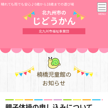
晴れても雨でも安心♪0歳から18歳までの遊び場
北九州市の
じどうかん
北九州市福祉事業団
楠橋児童館の
お知らせ
親子体操の申し込みについて