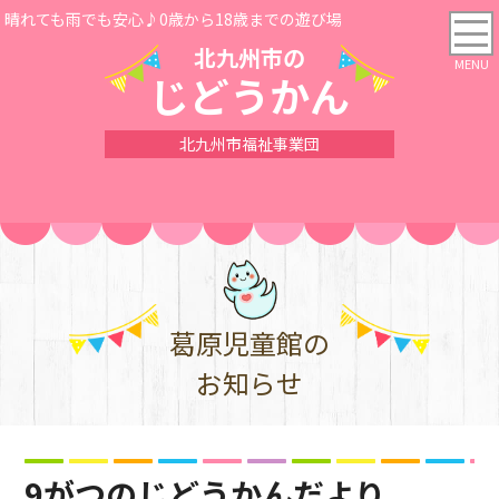
晴れても雨でも安心♪0歳から18歳までの遊び場
北九州市の
じどうかん
北九州市福祉事業団
葛原児童館の
お知らせ
9がつのじどうかんだより