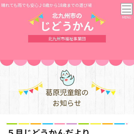
晴れても雨でも安心♪0歳から18歳までの遊び場
北九州市の
じどうかん
北九州市福祉事業団
葛原児童館の
お知らせ
５月じどうかんだより