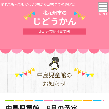
晴れても雨でも安心♪0歳から18歳までの遊び場
北九州市の
じどうかん
北九州市福祉事業団
中島児童館の
お知らせ
中島児童館 8月の予定