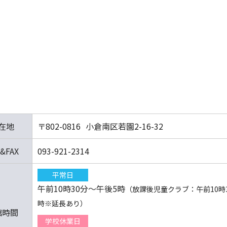
在地
〒802-0816
小倉南区若園2-16-32
&FAX
093-921-2314
平常日
午前10時30分～午後5時
（放課後児童クラブ：午前10時
時※延長あり）
館時間
学校休業日