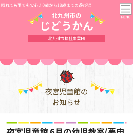
晴れても雨でも安心♪0歳から18歳までの遊び場
北九州市の
じどうかん
北九州市福祉事業団
夜宮児童館の
お知らせ
夜宮児童館 6月の幼児教室(要申